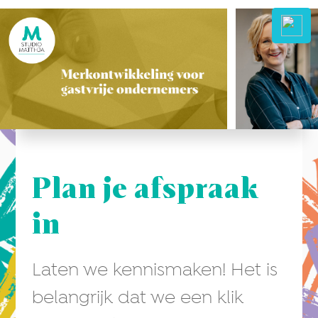
Plan je afspraak
in
Laten we kennismaken! Het is
belangrijk dat we een klik